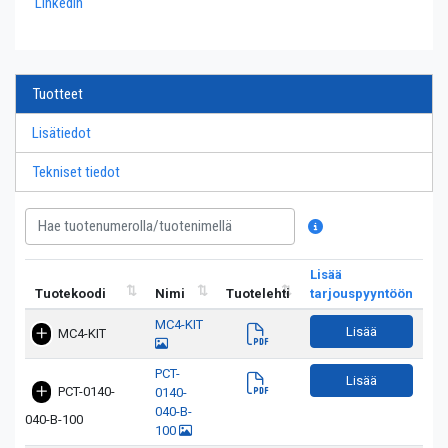
LinkedIn
Tuotteet
Lisätiedot
Tekniset tiedot
Lisää
Tuotekoodi
Nimi
Tuotelehti
tarjouspyyntöön
MC4-KIT
Lisää
MC4-KIT
PCT-
Lisää
PCT-0140-
0140-
040-B-
040-B-100
100