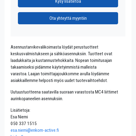
Kysy lisätietoa
Ota yhteyttä myyntiin
Asennustarvikevalikoimasta löydät perustuotteet
keskusvalmistukseen ja sähköasennuksiin. Tuotteet ovat
laadukkaita ja kustannustehokkaita. Nopean toimitusajan
takaamiseksi pidämme käytetyimmistä malleista
varastoa. Laajan toimittajajoukkomme avulla löydämme
asiakkaillemme helposti myös uudet tuotevaihtoehdot.
Uutuustuotteena saatavilla suoraan varastosta MC4 liittimet
aurinkopaneelien asennuksiin.
Lisätietoja:
Esa Niemi
050 337 1515
esa.niemi@enkom-active.fi