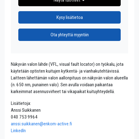
Näytä tuotteet
Kysy lisätietoa
Ota yhteyttä myyntiin
Näkyvän valon lähde (VFL, visual fault locator) on työkalu, jota
käytetään optisten kuitujen kytkentä- ja vianhakutehtävissä.
Laitteen lähettämän valon aallonpituus on näkyvän valon alueella
(n. 650 nm, punainen valo). Sen avulla voidaan paikantaa
karkeimmat asennusvirheet tai vikapaikat kuituyhteydellä.
Lisätietoja:
Anssi Suikkanen
040 753 9964
anssi.suikkanen@enkom-active.fi
LinkedIn