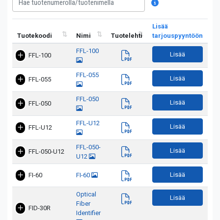
Lisää
Tuotekoodi
Nimi
Tuotelehti
tarjouspyyntöön
FFL-100
Lisää
FFL-100
FFL-055
Lisää
FFL-055
FFL-050
Lisää
FFL-050
FFL-U12
Lisää
FFL-U12
FFL-050-
Lisää
FFL-050-U12
U12
Lisää
FI-60
FI-60
Optical
Lisää
Fiber
FID-30R
Identifier