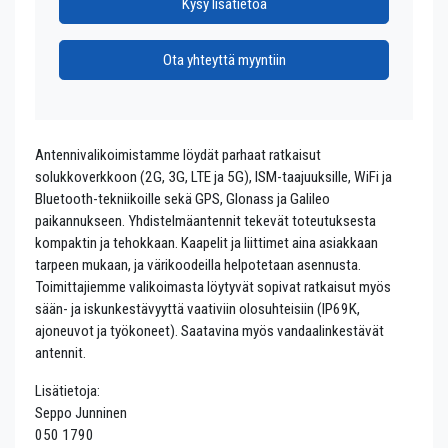
Kysy lisätietoa
Ota yhteyttä myyntiin
Antennivalikoimistamme löydät parhaat ratkaisut
solukkoverkkoon (2G, 3G, LTE ja 5G), ISM-taajuuksille, WiFi ja
Bluetooth-tekniikoille sekä GPS, Glonass ja Galileo
paikannukseen. Yhdistelmäantennit tekevät toteutuksesta
kompaktin ja tehokkaan. Kaapelit ja liittimet aina asiakkaan
tarpeen mukaan, ja värikoodeilla helpotetaan asennusta.
Toimittajiemme valikoimasta löytyvät sopivat ratkaisut myös
sään- ja iskunkestävyyttä vaativiin olosuhteisiin (IP69K,
ajoneuvot ja työkoneet). Saatavina myös vandaalinkestävät
antennit.
Lisätietoja:
Seppo Junninen
050 1790