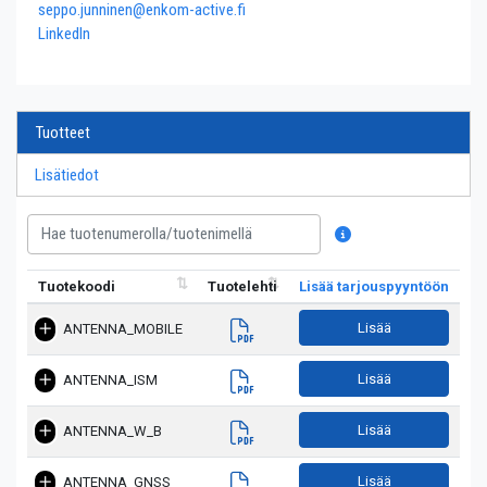
seppo.junninen@enkom-active.fi
LinkedIn
Tuotteet
Lisätiedot
Tuotekoodi
Tuotelehti
Lisää tarjouspyyntöön
Lisää
ANTENNA_MOBILE
Lisää
ANTENNA_ISM
Lisää
ANTENNA_W_B
Lisää
ANTENNA_GNSS